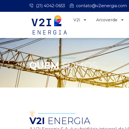
(21) 4042-0653
contato@v2ienergia.com
V2i
Arcoverde
QUEM
SOMOS
V2I
ENERGIA