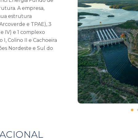
 Vinci Energia Fundo de
rutura. A empresa,
sua estrutura
, Arcoverde e TPAE), 3
 e IV) e 1 complexo
I, Colino II e Cachoeira
giões Nordeste e Sul do
ACIONAL