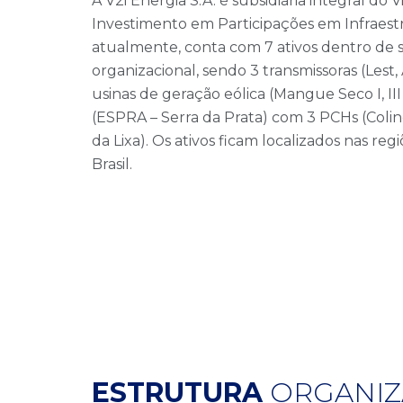
A V2i Energia S.A. é subsidiária integral do
Investimento em Participações em Infraest
atualmente, conta com 7 ativos dentro de 
organizacional, sendo 3 transmissoras (Lest
usinas de geração eólica (Mangue Seco I, III
(ESPRA – Serra da Prata) com 3 PCHs (Colino 
da Lixa). Os ativos ficam localizados nas re
Brasil.
ESTRUTURA
ORGANIZ